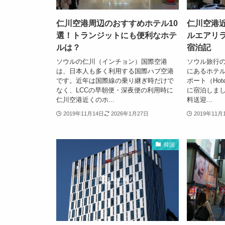
仁川空港周辺のおすすめホテル10
仁川空港
選！トランジットにも便利なホテ
ルエアリ
ルは？
宿泊記
ソウルの仁川（インチョン）国際空港
ソウル旅行
は、日本人も多く利用する国際ハブ空港
にあるホテル
です。近年は国際線の乗り継ぎ時だけで
ポート（Hotel A
なく、LCCの早朝便・深夜便の利用時に
に宿泊しま
仁川空港近くのホ...
料送迎...
2019年11月14日
2026年1月27日
2019年11月
韓国