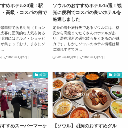
すめホテル20選！駅
ソウルのおすすめホテル15選！観
さ・高級・コスパの何で
光に便利でコスパの良いホテルを
厳選しました
の繁華街である明洞（ミョン
定番の海外旅行先であるソウルには、格
観光客に圧倒的な人気を誇る
安から高級までたくさんのホテルがあ
。明洞にはグルメ・ショッピ
り、滞在場所の選択肢も多くあるのが魅
トが集まっており、まさにソ
力です。しかしソウルのホテル情報は世
..
に溢れすぎてお...
5日
2026年1月27日
2019年10月31日
2026年1月27日
韓国
韓国
おすすめスーパーマーケ
【ソウル】明洞のおすすめグル