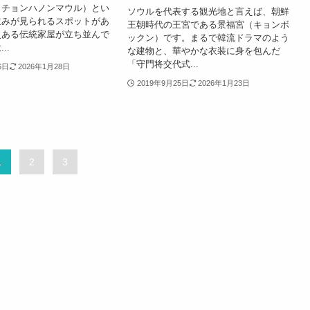
ッチョンハノンマウル）とい
ソウルを代表する観光地と言えば、朝鮮
並みが見られるスポットがあ
王朝時代の王宮である景福宮（キョンボ
史ある伝統家屋が立ち並んで
ックン）です。まるで韓流ドラマのよう
..
な建物と、華やかな衣装に身を包んだ
「守門将交代式...
6日
2026年1月28日
2019年9月25日
2026年1月23日
1
2
3