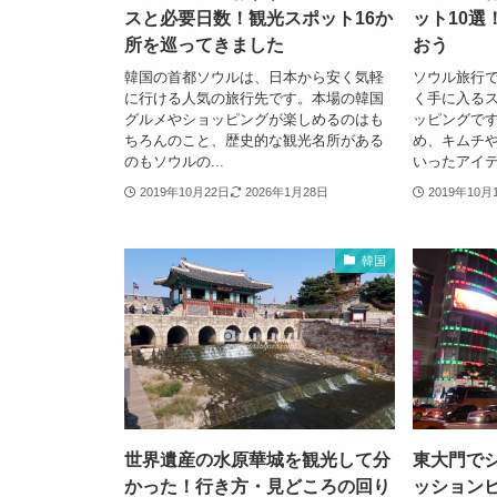
スと必要日数！観光スポット16か
ット10選
所を巡ってきました
おう
韓国の首都ソウルは、日本から安く気軽
ソウル旅行
に行ける人気の旅行先です。本場の韓国
く手に入る
グルメやショッピングが楽しめるのはも
ッピングで
ちろんのこと、歴史的な観光名所がある
め、キムチ
のもソウルの...
いったアイテム
2019年10月22日
2026年1月28日
2019年10月
韓国
世界遺産の水原華城を観光して分
東大門で
かった！行き方・見どころの回り
ッション