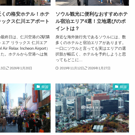
近くの格安ホテル！ホテ
ソウル観光に便利なおすすめホテ
ラックス仁川エアポート
ル宿泊エリア4選！立地選びのポ
イントは？
の最終日は、仁川空港の2駅隣
身近な海外旅行先であるソウルには、数
 エア リラックス 仁川エア
多くのホテルと宿泊エリアがあります。
ir Relax Incheon Airport）
一口にソウルと言っても実はエリアの選
した。ホテルから空港へは無
択肢が幅広く、ホテルを予約しようと思
ってもどこに...
13日
2026年1月20日
2019年11月12日
2026年1月27日
韓国
韓国