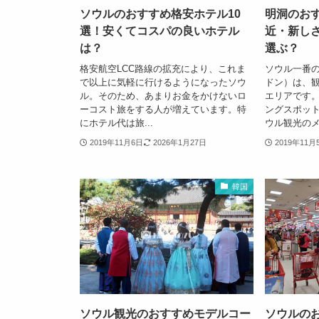
ソウルのおすすめ格安ホテル10
明洞のおす
選！安くてコスパの良いホテル
近・新し
は？
選ぶ？
格安航空LCC路線の拡充により、これま
ソウル一番
で以上に気軽に行けるようになったソウ
ドン）は、
ル。そのため、あまりお金をかけないロ
エリアです
ーコスト旅をする人が増えています。特
ングスポッ
にホテル代は旅...
ウル観光のメ.
2019年11月6日
2026年1月27日
2019年11月
韓国
ソウル観光のおすすめモデルコー
ソウルの