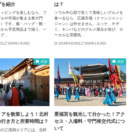
プを紹介
は？
ョッピングを楽しむなら、フ
ソウル中心部で安くて美味しいグルメを
ビルや市場が集まる東大門
食べるなら、広蔵市場（クァンジャンシ
ン）です。服・バッグ・靴・
ジャン）は外せません。ユッケ、チヂ
ーから手芸用品まで揃う、一
ミ、キンパなどのグルメ屋台が並び、ロ
...
ーカルな雰囲気...
2日
2026年1月28日
2019年9月29日
2026年1月28日
韓国
韓国
リアを散策しよう！北村
景福宮を観光して分かった！アク
の行き方と所要時間は？
セス・入場料・守門将交代式につ
いて
部の三清洞エリアには、北村