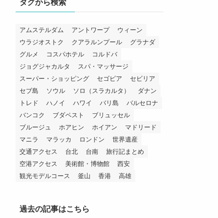
タグから検索
アムステルダム
アントワープ
ウィーン
ウラジオストク
クアラルンプール
グラナダ
グルメ
コスパホテル
コルドバ
ジョグジャカルタ
スパ・マッサージ
スーパー・ショッピング
セゴビア
セビリア
セブ島
ソウル
ソロ（スラカルタ）
ダナン
トレド
ハノイ
ハワイ
バリ島
バルセロナ
バンコク
ブダペスト
ブリュッセル
ブルージュ
ホアヒン
ホイアン
マドリード
マニラ
マラッカ
ロンドン
世界遺産
交通アクセス
台北
台南
旅行記まとめ
空港アクセス
美術館・博物館
西安
観光モデルコース
釜山
香港
高雄
過去の記事はこちら