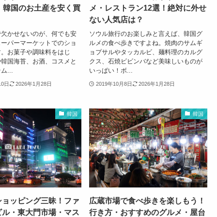
！韓国のお土産を安く買
メ・レストラン12選！絶対に外せ
ない人気店は？
で欠かせないのが、何でも安
ソウル旅行のお楽しみと言えば、韓国グ
スーパーマーケットでのショ
ルメの食べ歩きですよね。焼肉のサムギ
す。お菓子や調味料をはじ
ョプサルやタッカルビ、麺料理のカルグ
や韓国海苔、お酒、コスメと
クス、石焼ビビンバなど美味しいものが
...
いっぱい！ボ...
10日
2026年1月28日
2019年10月8日
2026年1月28日
韓国
韓国
ショッピング三昧！ファ
広蔵市場で食べ歩きを楽しもう！
ビル・東大門市場・マス
行き方・おすすめのグルメ・屋台