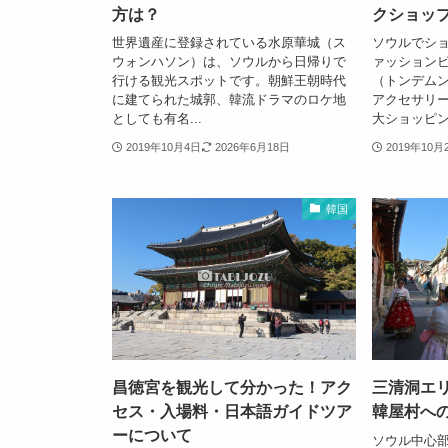
方は？
クショッ
世界遺産に登録されている水原華城（ス
ソウルでシ
ウォンハソン）は、ソウルから日帰りで
ァッション
行ける観光スポットです。朝鮮王朝時代
（トンデム
に建てられた城郭、韓流ドラマのロケ地
アクセサリ
としても有名...
大ショッピング
2019年10月4日
2026年6月18日
2019年10月
韓国
昌徳宮を観光して分かった！アク
三清洞エ
セス・入場料・日本語ガイドツア
韓屋村へ
ーについて
ソウル中心