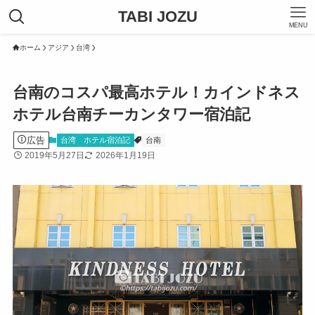
TABI JOZU
MENU
ホーム
アジア
台湾
台南のコスパ最高ホテル！カインドネス
ホテル台南チーカンタワー宿泊記
広告
台湾
ホテル宿泊記
台南
2019年5月27日
2026年1月19日