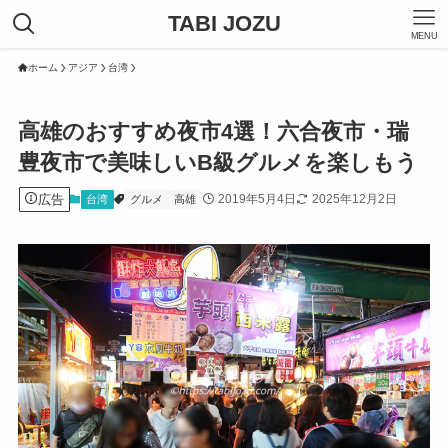
TABI JOZU
MENU
ホーム
アジア
台湾
高雄のおすすめ夜市4選！六合夜市・瑞
豊夜市で美味しいB級グルメを楽しもう
広告
2019年5月4日
2025年12月2日
台湾
グルメ
高雄