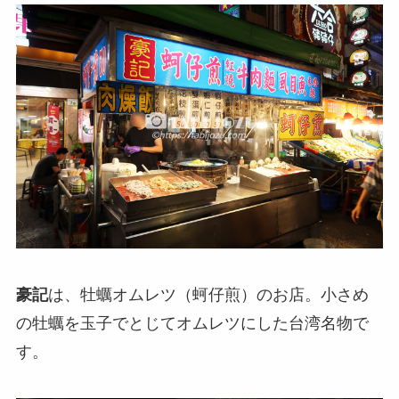
豪記
は、牡蠣オムレツ（蚵仔煎）のお店。小さめ
の牡蠣を玉子でとじてオムレツにした台湾名物で
す。