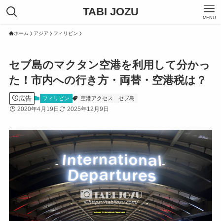
TABI JOZU
MENU
ホーム
アジア
フィリピン
セブ島のマクタン空港を利用して分かっ
た！市内への行き方・両替・空港税は？
広告
フィリピン
空港アクセス
セブ島
2020年4月19日
2025年12月9日